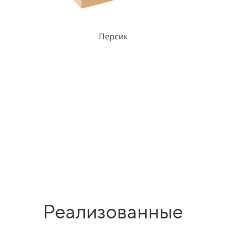
Персик
Персик
Персик
Персик
Реализованные